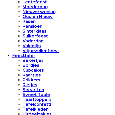
Lentefeest
Moederdag
Nieuwe woning
Oud en Nieuw
Pasen
Pensioen
Sinterklaas
Suikerfeest
Vaderdag
Valentijn
Vrijgezellenfeest
Feesttafel
Bekertjes
Bordjes
Cupcakes
Kaarsjes
Prikkers
Rietjes
Servetten
Sweet Table
Taarttoppers
Tafelconfetti
Tafelkleden
Uitdeelzakjes