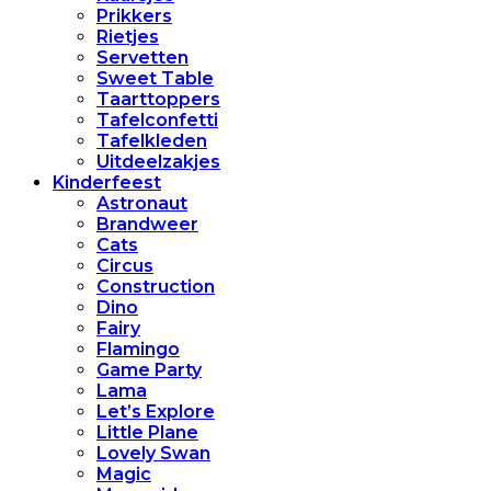
Prikkers
Rietjes
Servetten
Sweet Table
Taarttoppers
Tafelconfetti
Tafelkleden
Uitdeelzakjes
Kinderfeest
Astronaut
Brandweer
Cats
Circus
Construction
Dino
Fairy
Flamingo
Game Party
Lama
Let’s Explore
Little Plane
Lovely Swan
Magic