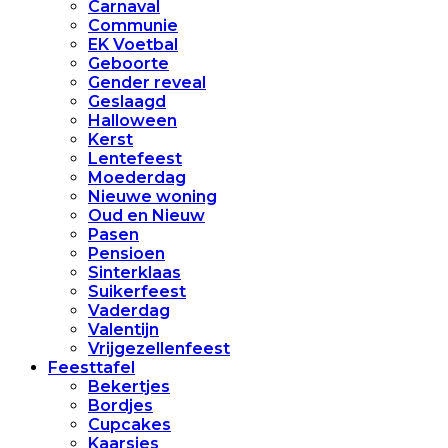
Carnaval
Communie
EK Voetbal
Geboorte
Gender reveal
Geslaagd
Halloween
Kerst
Lentefeest
Moederdag
Nieuwe woning
Oud en Nieuw
Pasen
Pensioen
Sinterklaas
Suikerfeest
Vaderdag
Valentijn
Vrijgezellenfeest
Feesttafel
Bekertjes
Bordjes
Cupcakes
Kaarsjes