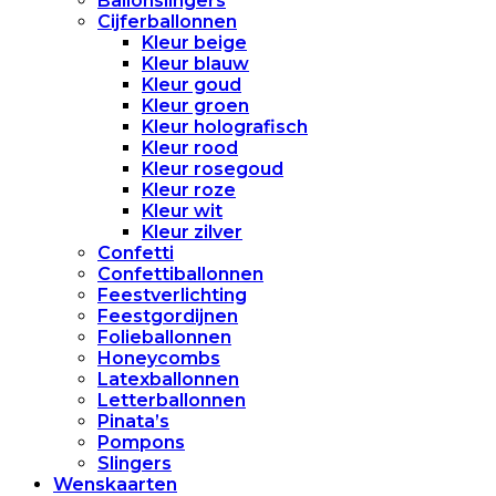
Ballonslingers
Cijferballonnen
Kleur beige
Kleur blauw
Kleur goud
Kleur groen
Kleur holografisch
Kleur rood
Kleur rosegoud
Kleur roze
Kleur wit
Kleur zilver
Confetti
Confettiballonnen
Feestverlichting
Feestgordijnen
Folieballonnen
Honeycombs
Latexballonnen
Letterballonnen
Pinata’s
Pompons
Slingers
Wenskaarten