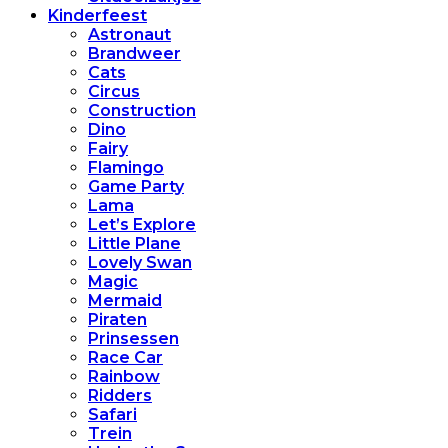
Kinderfeest
Astronaut
Brandweer
Cats
Circus
Construction
Dino
Fairy
Flamingo
Game Party
Lama
Let’s Explore
Little Plane
Lovely Swan
Magic
Mermaid
Piraten
Prinsessen
Race Car
Rainbow
Ridders
Safari
Trein