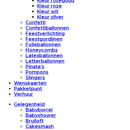
Kleur rosegoud
Kleur roze
Kleur wit
Kleur zilver
Confetti
Confettiballonnen
Feestverlichting
Feestgordijnen
Folieballonnen
Honeycombs
Latexballonnen
Letterballonnen
Pinata’s
Pompons
Slingers
Wenskaarten
Pakketpunt
Verhuur
Gelegenheid
Babyborrel
Babyshower
Bruiloft
Cakesmash