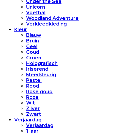
Under the Sea
Unicorn
Voetbal
Woodland Adventure
Verkleedkleding
Kleur
Blauw
Bruin
Geel
Goud
Groen
Holografisch
Iriserend
Meerkleurig
Pastel
Rood
Rose goud
Roze
Wit
Zilver
Zwart
Verjaardag
Verjaardag
1 jaar