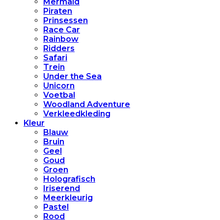
Mermaid
Piraten
Prinsessen
Race Car
Rainbow
Ridders
Safari
Trein
Under the Sea
Unicorn
Voetbal
Woodland Adventure
Verkleedkleding
Kleur
Blauw
Bruin
Geel
Goud
Groen
Holografisch
Iriserend
Meerkleurig
Pastel
Rood