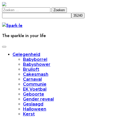
Doorgaan
naar
Zoeken
inhoud
naar:
The sparkle in your life
Toggle
navigatie
Gelegenheid
Babyborrel
Babyshower
Bruiloft
Cakesmash
Carnaval
Communie
EK Voetbal
Geboorte
Gender reveal
Geslaagd
Halloween
Kerst